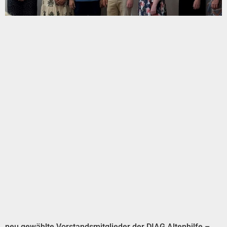
neu gewählte Vorstandsmitglieder der DIAG Altenhilfe –