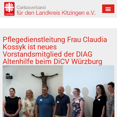
Pflegedienstleitung Frau Claudia
Kossyk ist neues
Vorstandsmitglied der DIAG
Altenhilfe beim DiCV Würzburg