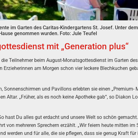
e im Garten des Caritas-Kindergartens St. Josef. Unter dem P
h Hause genommen wurden.
Foto: Jule Teufel
ttesdienst mit „Generation plus“
die Teilnehmer beim August-Monatsgottesdienst im Garten des
ren Erzieherinnen am Morgen schon vier leckere Blechkuchen geba
en, Sonnenschirmen und Pavillons erlebten sie einen „Premium- M
 Altar. „Früher, als es noch keine Apotheke gab“, so Diakon Lo
So hast Du alles gut erdacht und unsere Welt so schön gemacht. M
 von mehreren Sprechern erzählt. „Wir feiern heute mitten im S
nd werden und für alle, die sie pflegen, dass sie genug Kraft für