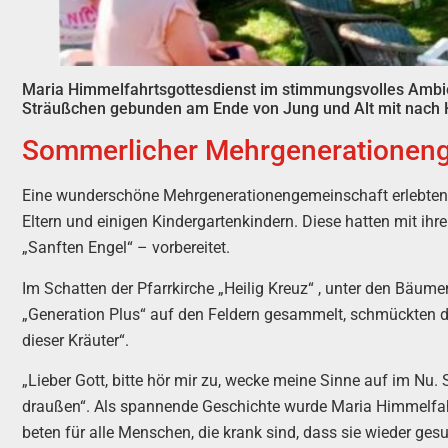
Maria Himmelfahrtsgottesdienst im stimmungsvolles Ambient
Sträußchen gebunden am Ende von Jung und Alt mit nac
Sommerlicher Mehrgenerationengo
Eine wunderschöne Mehrgenerationengemeinschaft erlebten 
Eltern und einigen Kindergartenkindern. Diese hatten mit ih
„Sanften Engel“ – vorbereitet.
Im Schatten der Pfarrkirche „Heilig Kreuz“ , unter den Bäum
„Generation Plus“ auf den Feldern gesammelt, schmückten den
dieser Kräuter“.
„Lieber Gott, bitte hör mir zu, wecke meine Sinne auf im Nu. 
draußen“. Als spannende Geschichte wurde Maria Himmelfahrt
beten für alle Menschen, die krank sind, dass sie wieder gesu