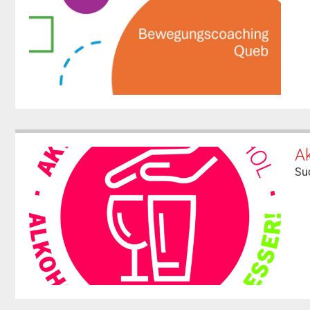
A
Suc