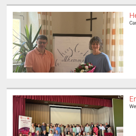
H
Car
Er
We