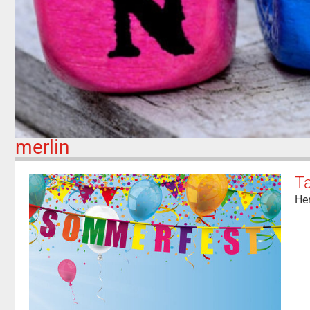
merlin
Ta
Her