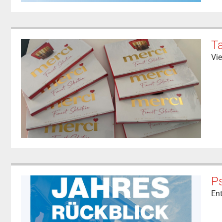
T
Vie
Ps
En