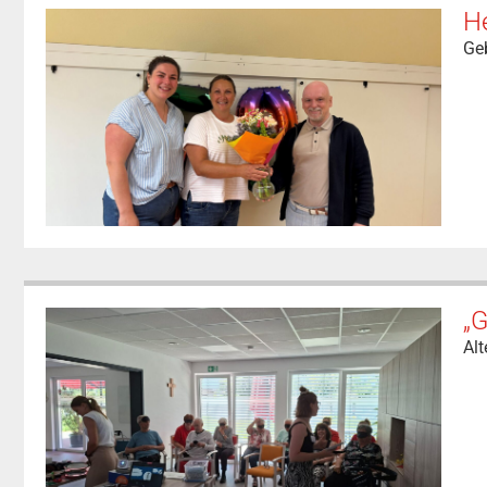
He
Geb
„G
Al