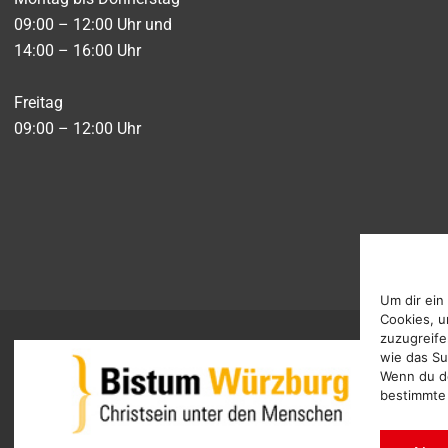
09:00 – 12:00 Uhr und
14:00 – 16:00 Uhr
Freitag
09:00 – 12:00 Uhr
Um dir ein
Cookies, u
zuzugreife
wie das Su
Wenn du de
bestimmte