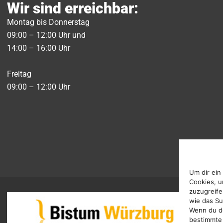
Wir sind erreichbar:
Montag bis Donnerstag
09:00 – 12:00 Uhr und
14:00 – 16:00 Uhr
Freitag
09:00 – 12:00 Uhr
Um dir ein
Cookies, u
zuzugreife
wie das Su
Wenn du de
bestimmte