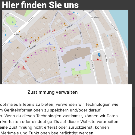
Hier finden Sie uns
Größere Karte anzeigen
Zustimmung verwalten
 optimales Erlebnis zu bieten, verwenden wir Technologien wie
m Geräteinformationen zu speichern und/oder darauf
n. Wenn du diesen Technologien zustimmst, können wir Daten
Impressum
rfverhalten oder eindeutige IDs auf dieser Website verarbeiten.
ine Zustimmung nicht erteilst oder zurückziehst, können
Datenschutz
 Merkmale und Funktionen beeinträchtigt werden.