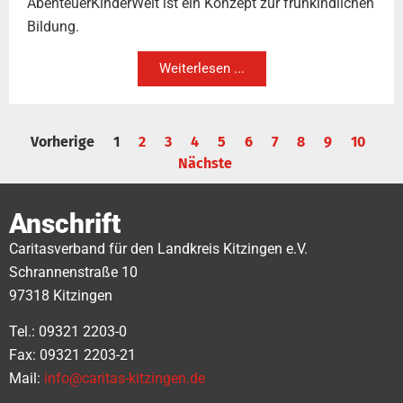
AbenteuerKinderWelt ist ein Konzept zur frühkindlichen
Bildung.
Weiterlesen ...
Vorherige
1
2
3
4
5
6
7
8
9
10
Nächste
Anschrift
Caritasverband für den Landkreis Kitzingen e.V.
Schrannenstraße 10
97318 Kitzingen
Tel.: 09321 2203-0
Fax: 09321 2203-21
Mail:
info@caritas-kitzingen.de