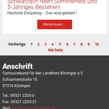
Schwarzach feiert Sommerfest und
5-Jähriges Bestehen!
Herzliche Einladung – Das wird gefeiert !
Weiterlesen ...
Vorherige
1
2
3
4
5
6
7
8
9
10
Nächste
Anschrift
Caritasverband für den Landkreis Kitzingen e.V.
Schrannenstraße 10
97318 Kitzingen
Tel.: 09321 2203-0
Fax: 09321 2203-21
Mail:
info@caritas-kitzingen.de