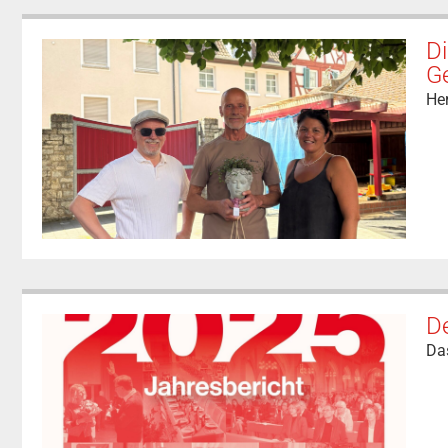
Di
G
He
De
Das