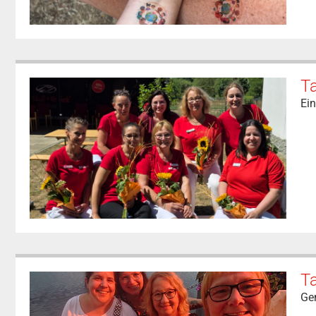
T
Ei
T
Ge