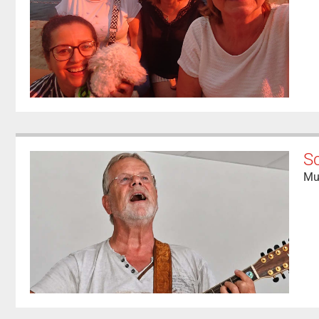
Sc
Mu