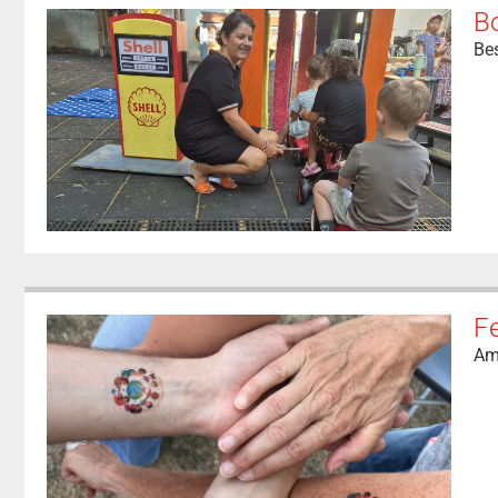
Bo
Be
F
Am 