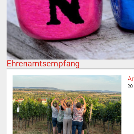
Ehrenamtsempfang
An
20