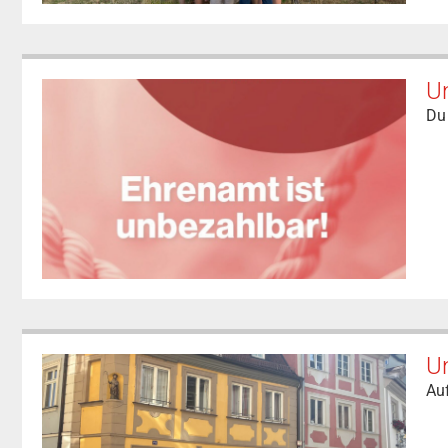
Un
Du 
U
Auf