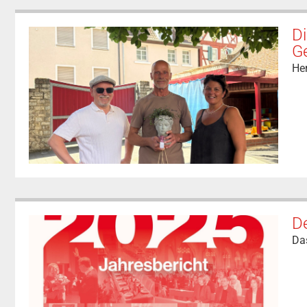
Di
G
He
De
Das