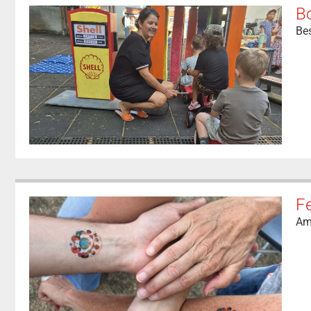
Bo
Be
F
Am 