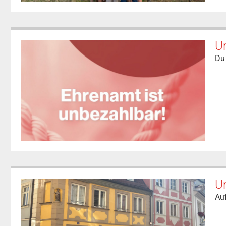
Un
Du 
U
Auf