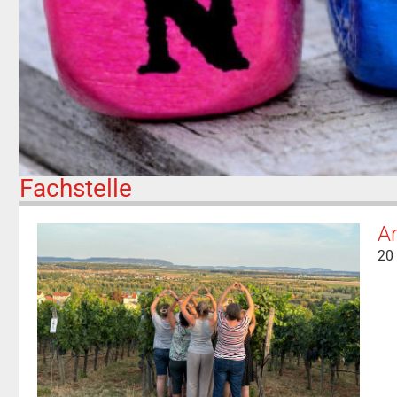
Fachstelle
An
20