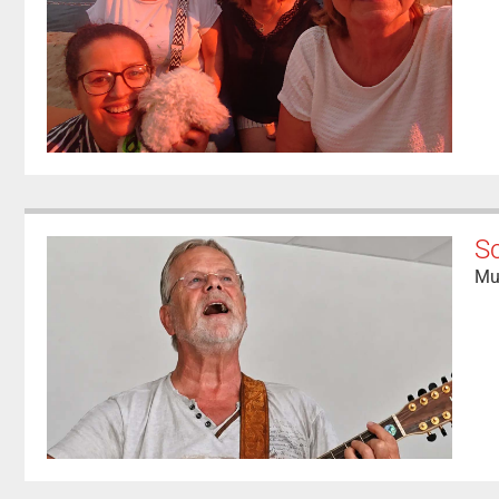
Sc
Mu