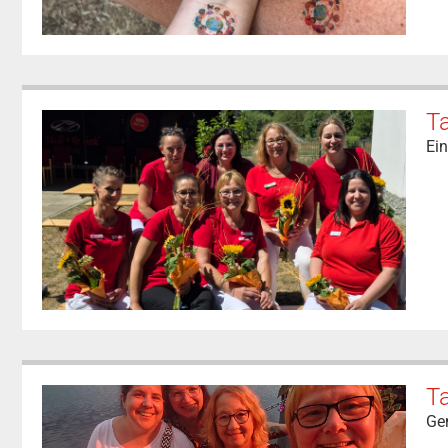
T
Ei
T
Ge