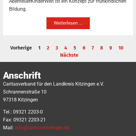
AbenteuerKinderWelt ist ein Konzept zur frühkindlichen
Bildung.
Weiterlesen ...
Vorherige
1
2
3
4
5
6
7
8
9
10
Nächste
Anschrift
Caritasverband für den Landkreis Kitzingen e.V.
Schrannenstraße 10
97318 Kitzingen
Tel.: 09321 2203-0
Fax: 09321 2203-21
Mail:
info@caritas-kitzingen.de