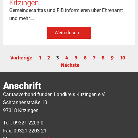
Kitzingen
Gemeindecaritas und FIB informieren über Ehrenamt
und mehr….
Weiterlesen ...
Vorherige
1
2
3
4
5
6
7
8
9
10
Nächste
Anschrift
Caritasverband für den Landkreis Kitzingen e.V.
Schrannenstraße 10
97318 Kitzingen
Tel.: 09321 2203-0
Fax: 09321 2203-21