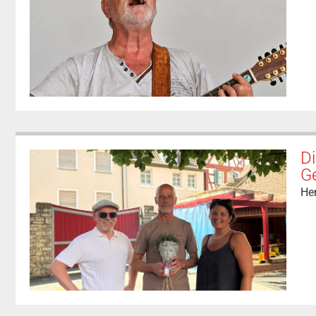
Di
G
He