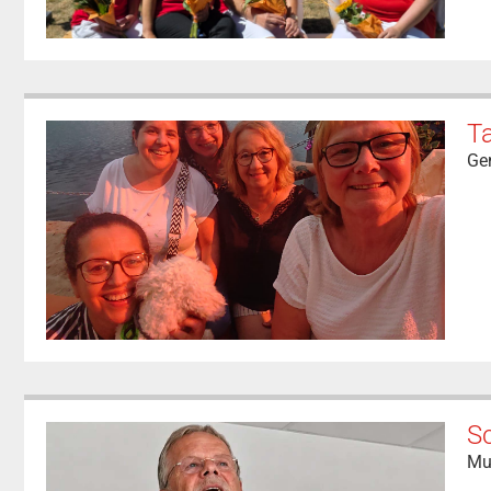
T
Ge
Sc
Mu