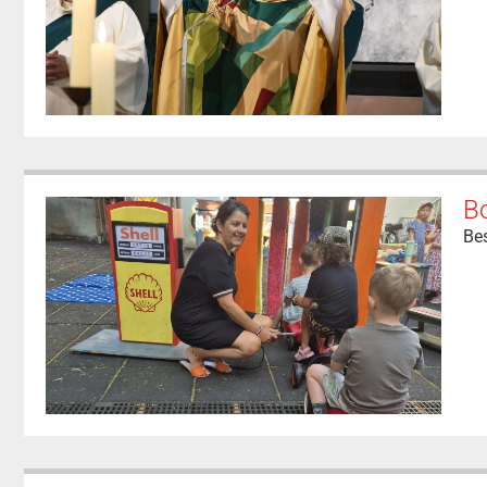
Bo
Be