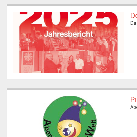
De
Das
Pi
Abe