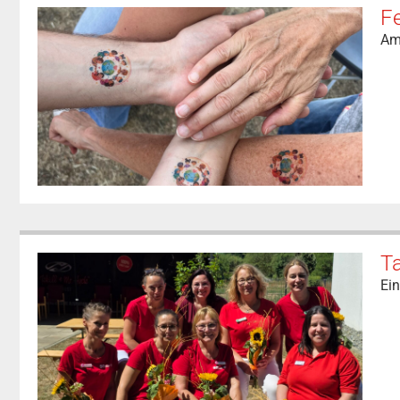
F
Am 
T
Ei