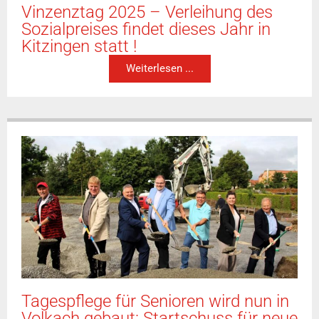
Vinzenztag 2025 – Verleihung des
Sozialpreises findet dieses Jahr in
Kitzingen statt !
Weiterlesen ...
Tagespflege für Senioren wird nun in
Volkach gebaut: Startschuss für neue