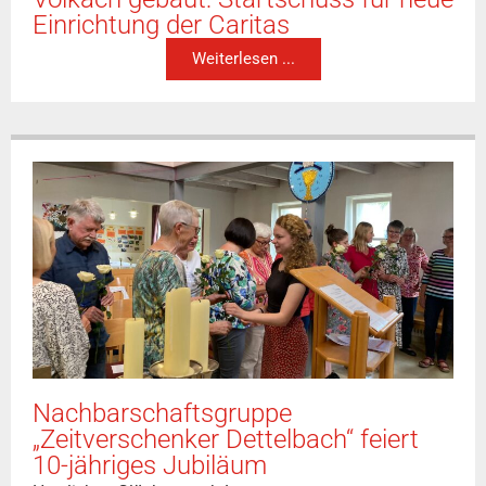
Einrichtung der Caritas
Weiterlesen ...
Nachbarschaftsgruppe
„Zeitverschenker Dettelbach“ feiert
10-jähriges Jubiläum