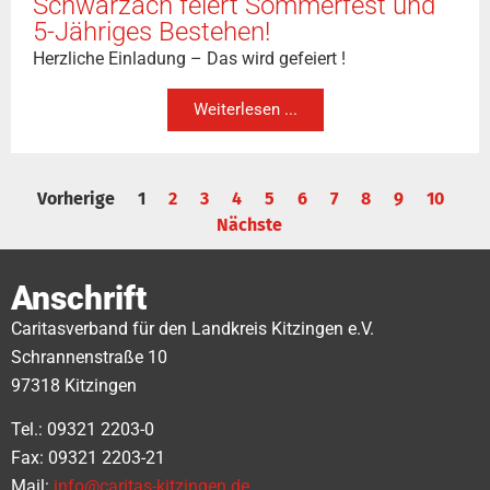
Schwarzach feiert Sommerfest und
5-Jähriges Bestehen!
Herzliche Einladung – Das wird gefeiert !
Weiterlesen ...
Vorherige
1
2
3
4
5
6
7
8
9
10
Nächste
Anschrift
Caritasverband für den Landkreis Kitzingen e.V.
Schrannenstraße 10
97318 Kitzingen
Tel.: 09321 2203-0
Fax: 09321 2203-21
Mail:
info@caritas-kitzingen.de