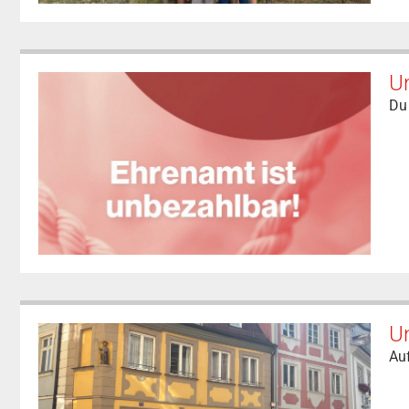
Un
Du 
U
Auf