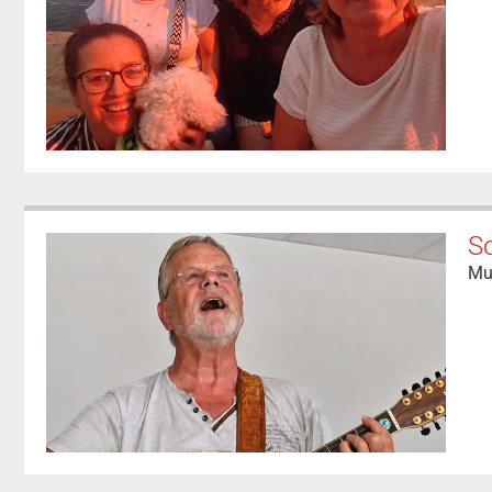
Sc
Mu