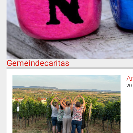
Gemeindecaritas
An
20