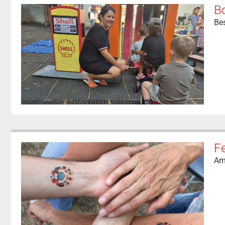
Bo
Be
F
Am 