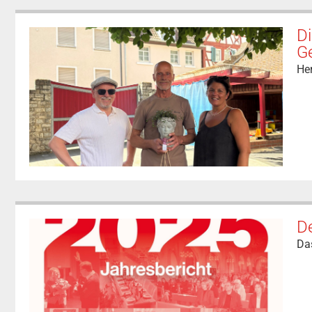
Di
G
He
De
Das