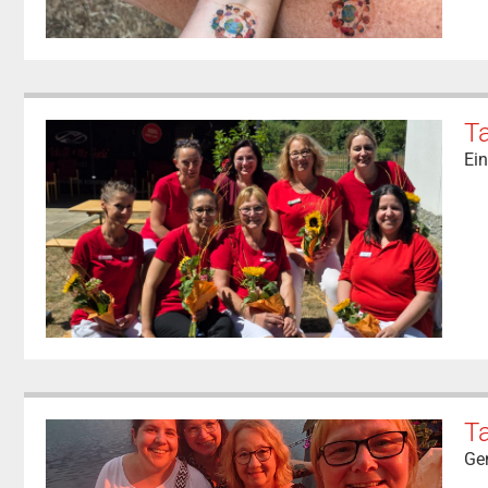
T
Ei
T
Ge