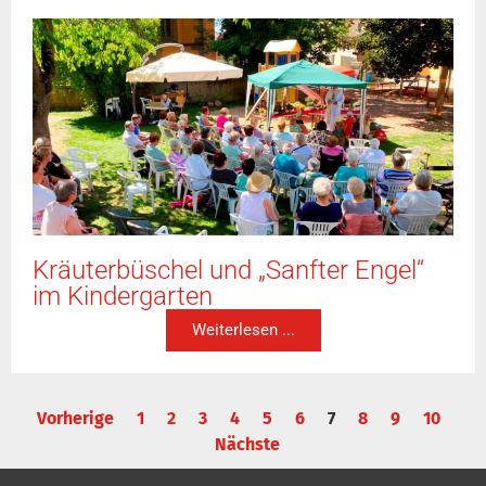
Kräuterbüschel und „Sanfter Engel“
im Kindergarten
Weiterlesen ...
Vorherige
1
2
3
4
5
6
7
8
9
10
Nächste