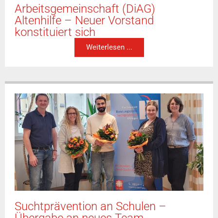
Arbeitsgemeinschaft (DiAG)
Altenhilfe – Neuer Vorstand
konstituiert sich
Weiterlesen ...
Suchtprävention an Schulen –