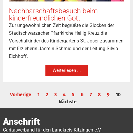
Nachbarschaftsbesuch beim
kinderfreundlichen Gott
Zur ungewöhnlichen Zeit begrüßte die Glocken der
Stadtschwarzacher Pfarrkirche Heilig Kreuz die
Vorschulkinder des Kindergartens St. Josef zusammen
mit Erzieherin Jasmin Schmid und der Leitung Silvia
Eichhoff.
Weiterlesen ...
Vorherige
1
2
3
4
5
6
7
8
9
10
Nächste
Anschrift
Caritasverband für den Landkreis Kitzingen e.V.