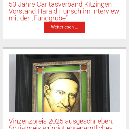
50 Jahre Caritasverband Kitzingen –
Vorstand Harald Funsch im Interview
mit der „Fundgrube“
Weiterlesen ...
Vinzenzpreis 2025 ausgeschrieben:
Sozialpreis würdigt ehrenamtliches