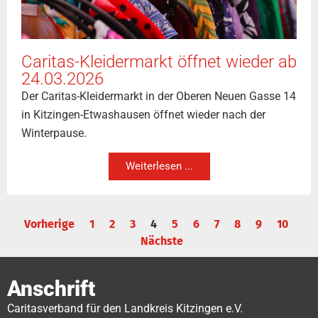
Caritas-Kleidermarkt öffnet wieder ab
24.03.2026
Der Caritas-Kleidermarkt in der Oberen Neuen Gasse 14
in Kitzingen-Etwashausen öffnet wieder nach der
Winterpause.
Weiterlesen ...
Vorherige
1
2
3
4
5
6
7
8
9
10
Nächste
Anschrift
Caritasverband für den Landkreis Kitzingen e.V.