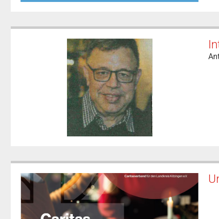
I
An
Un