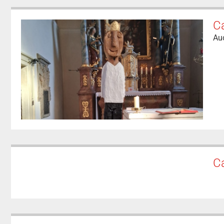
C
Auc
Ca