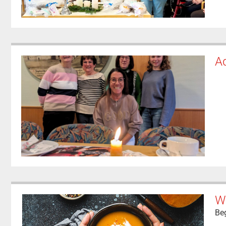
Ad
W
Be