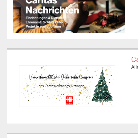
Ca
All