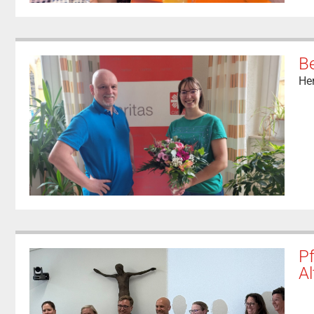
B
He
Pf
Al