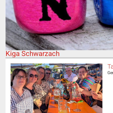
Kiga Schwarzach
T
Ge