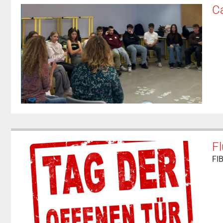
C
Fl
FIB