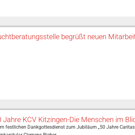
chtberatungsstelle begrüßt neuen Mitarbei
 Jahre KCV Kitzingen-Die Menschen im Blic
m festlichen Dankgottesdienst zum Jubiläum „50 Jahre Caritasv
mkapitular Clemens Bieber…