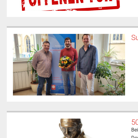
Su
50
Bei
Do