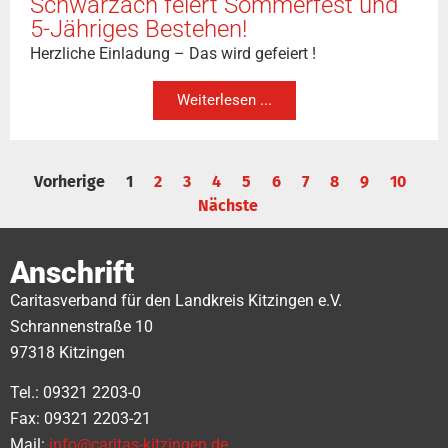
Schwarzach feiert Sommerfest und
5-Jähriges Bestehen!
Herzliche Einladung – Das wird gefeiert !
Weiterlesen ...
Vorherige
1
2
3
4
5
6
7
8
9
10
Nächste
Anschrift
Caritasverband für den Landkreis Kitzingen e.V.
Schrannenstraße 10
97318 Kitzingen
Tel.: 09321 2203-0
Fax: 09321 2203-21
Mail:
info@caritas-kitzingen.de