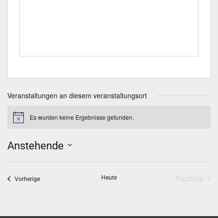
Veranstaltungen an diesem veranstaltungsort
Es wurden keine Ergebnisse gefunden.
Hinweis
Anstehende
Datum
wählen.
Vera
Heute
Nächste
Veranstaltungen
Vorherige