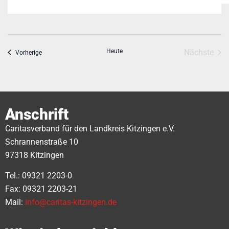
Vera
Heute
Nächste
Veranstaltungen
Vorherige
Anschrift
Caritasverband für den Landkreis Kitzingen e.V.
Schrannenstraße 10
97318 Kitzingen
Tel.: 09321 2203-0
Fax: 09321 2203-21
Mail:
info@caritas-kitzingen.de