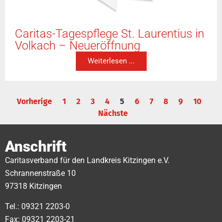
Caritas-Tagespflege St. Laurentius in
Volkach – Neueröffnung
Weiterlesen ...
Vorherige
1
2
3
4
5
6
7
8
9
10
Nächste
Anschrift
Caritasverband für den Landkreis Kitzingen e.V.
Schrannenstraße 10
97318 Kitzingen
Tel.: 09321 2203-0
Fax: 09321 2203-21