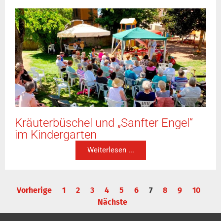
Kräuterbüschel und „Sanfter Engel“
im Kindergarten
Weiterlesen ...
Vorherige
1
2
3
4
5
6
7
8
9
10
Nächste