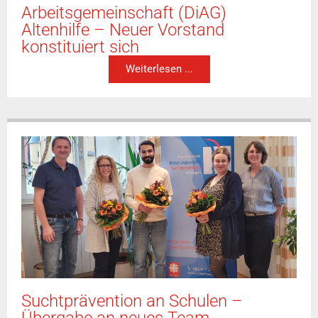
Arbeitsgemeinschaft (DiAG)
Altenhilfe – Neuer Vorstand
konstituiert sich
Weiterlesen ...
Suchtprävention an Schulen –