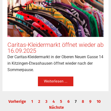
Caritas-Kleidermarkt öffnet wieder ab
16.09.2025
Der Caritas-Kleidermarkt in der Oberen Neuen Gasse 14
in Kitzingen-Etwashausen öffnet wieder nach der
Sommerpause.
Weiterlesen ...
Vorherige
1
2
3
4
5
6
7
8
9
10
Nächste