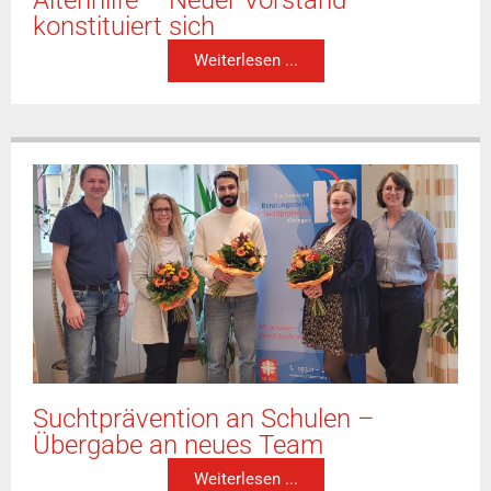
Altenhilfe – Neuer Vorstand
konstituiert sich
Weiterlesen ...
Suchtprävention an Schulen –
Übergabe an neues Team
Weiterlesen ...